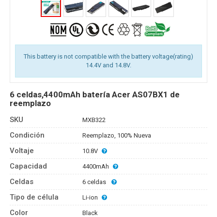
This battery is not compatible with the battery voltage(rating)
14.4V and 14.8V.
6 celdas,4400mAh batería Acer AS07BX1 de
reemplazo
SKU
MXB322
Condición
Reemplazo, 100% Nueva
Voltaje
10.8V
Capacidad
4400mAh
Celdas
6 celdas
Tipo de célula
Li-ion
Color
Black