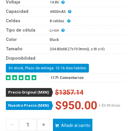
Voltaje
14.8V
Capacidad
4400mAh
Celdas
8 celdas
Tipo de célula
Li-ion
Color
Black
Tamaño
204.80x68.27x19.9mm(L x W x H)
Disponibilidad
En stock, Plazo de entrega: 13-16 dias habiles
1171 Comentarios
$1357.14
Precio Original (MXN)
$950.00
Nuestro Precio (MXN)
+ $5.99 Envío
Añadir al carrito