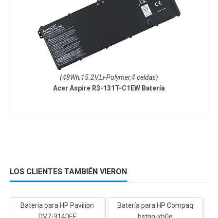
(48Wh,15.2V,Li-Polymer,4 celdas)
Acer Aspire R3-131T-C1EW Batería
LOS CLIENTES TAMBIÉN VIERON
Batería para HP Pavilion
Batería para HP Compaq
DV7-3140EF
hstnn-xb0e