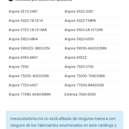
Aspire 5315-2681
Aspire 5520-5281
Aspire 5520-7A1G16
Aspire 5520-T38P8
Aspire 5720-1A1G16MI
Aspire 5920-3A1G12MI
Aspire 5920-6864
Aspire 5920-6959
Aspire 5930ZG-583G32N
Aspire 5935G-663G32MN
Aspire 6930-6847
Aspire 6935Z
Aspire 7330
Aspire 7520-5753
Aspire 7520G-402G32MI
Aspire 7530G-704G50MI
Aspire 7720-6457
Aspire 7730G-844G32BI
Aspire 7738G-664G50MN
Extensa 7630-6950
mexicobateria.mx no está afiliado de ninguna manera con
ninguno de los fabricantes enumerados en este catálogo y