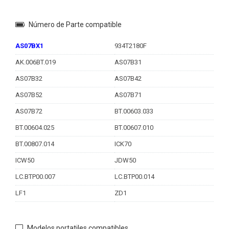
Número de Parte compatible
AS07BX1
934T2180F
AK.006BT.019
AS07B31
AS07B32
AS07B42
AS07B52
AS07B71
AS07B72
BT.00603.033
BT.00604.025
BT.00607.010
BT.00807.014
ICK70
ICW50
JDW50
LC.BTP00.007
LC.BTP00.014
LF1
ZD1
Modelos portatiles compatibles