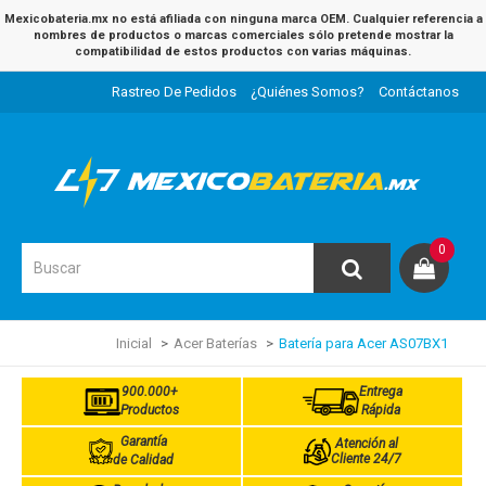
Mexicobateria.mx no está afiliada con ninguna marca OEM. Cualquier referencia a
nombres de productos o marcas comerciales sólo pretende mostrar la
compatibilidad de estos productos con varias máquinas.
Rastreo De Pedidos
¿Quiénes Somos?
Contáctanos
0
Inicial
Acer Baterías
Batería para Acer AS07BX1
900.000+
Entrega
Productos
Rápida
Garantía
Atención al
Cliente 24/7
de Calidad