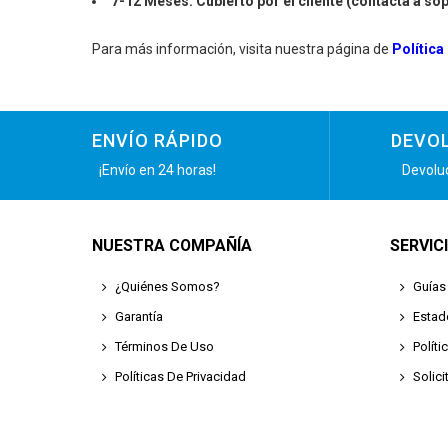
7-12 Meses: Cubierto por el cliente (contacta a so
Para más información, visita nuestra página de
Política
ENVÍO RÁPIDO
DEVOL
¡Envío en 24 horas!
Devoluc
NUESTRA COMPAÑÍA
SERVIC
¿Quiénes Somos?
Guías
Garantía
Estad
Términos De Uso
Polít
Políticas De Privacidad
Solic