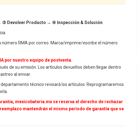
 ③ Devolver Producto → ④ Inspección & Solución
cia.
tu número RMA por correo. Marca/imprime/escribe el número
A por nuestro equipo de postventa.
spués de su emisión. Los artículos devueltos deben llegar dentro
astreo al enviar.
tro departamento técnico revisará los artículos. Reprogramaremos
irla.
garantía, mexicobateria.mx se reserva el derecho de rechazar
 reemplazo mantendrán el mismo período de garantía que se