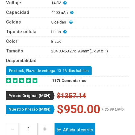
Voltaje
14.8V
Capacidad
4400mAh
Celdas
8 celdas
Tipo de célula
Li-ion
Color
Black
Tamaño
204.80x68.27x19.9mm(L x W x H)
Disponibilidad
En stock, Plazo de entrega: 13-16 dias habiles
1171 Comentarios
$1357.14
Precio Original (MXN)
$950.00
Nuestro Precio (MXN)
+ $5.99 Envío
Añadir al carrito