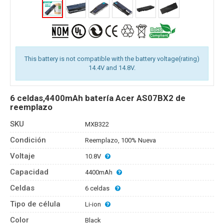
This battery is not compatible with the battery voltage(rating)
14.4V and 14.8V.
6 celdas,4400mAh batería Acer AS07BX2 de
reemplazo
SKU
MXB322
Condición
Reemplazo, 100% Nueva
Voltaje
10.8V
Capacidad
4400mAh
Celdas
6 celdas
Tipo de célula
Li-ion
Color
Black