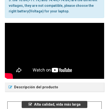
3. the 10.8V(=11.1V) and 14.4V(=14.8V) are the different
voltages, they are not compatible, please choose the
right battery(Voltage) for your laptop.
Descripción del producto
Alta calidad, vida más larga