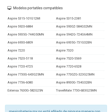
Modelos portatiles compatibles
Aspire 5315-101G12MI
Aspire 5315-2381
Aspire 5920-6884
Aspire 5930Z-584G32MN
Aspire 5935G-744G50MN
Aspire 5942G-724G64MN
Aspire 6930-6809
Aspire 6935G-731G32BN
Aspire 7220
Aspire 7320
Aspire 7520-5118
Aspire 7520-5569
Aspire 7720-4725
Aspire 7720-6528
Aspire 7730G-643G25MN
Aspire 7730ZG-323G25MN
Aspire 7736-6080
Aspire 8930G-734G32BN
Extensa 7630G-582G25N
TravelMate 7730-6B3G25MN
mexicobateria.mx no está afiliado de ninguna manera con