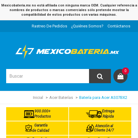
Mexicobateria.mx no está afiliada con ninguna marca OEM. Cualquier referencia a
nombres de productos o marcas comerciales sólo pretende mostrar la
compatibilidad de estos productos con varias máquinas.
Rastreo De Pedidos
¿Quiénes Somos?
Contáctanos
0
Inicial
Acer Baterías
Batería para Acer AS07BX2
900.000+
Entrega
Productos
Rápida
Garantía
Atención al
Cliente 24/7
de Calidad