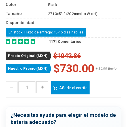
Color
Black
Tamaño
271.3x53.2x20.2mm(L x W x H)
Disponibilidad
En stock, Plazo de entrega: 13-16 dias habiles
1171 Comentarios
$1042.86
Precio Original (MXN)
$730.00
Nuestro Precio (MXN)
+ $5.99 Envío
Añadir al carrito
¿Necesitas ayuda para elegir el modelo de
bateria adecuado?