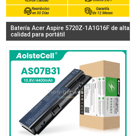
Cliente 24/7
de Calidad
Reembolso
Garantía
en 30 Días
de 12 Meses
Batería Acer Aspire 5720Z-1A1G16F de alta
calidad para portátil