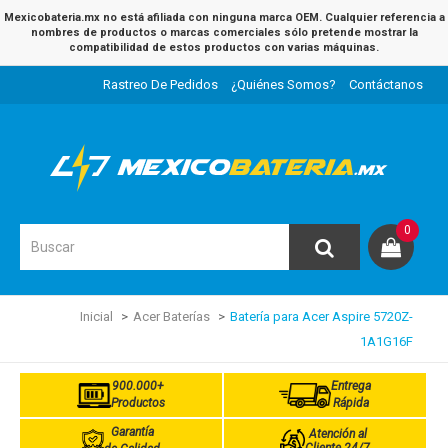
Mexicobateria.mx no está afiliada con ninguna marca OEM. Cualquier referencia a
nombres de productos o marcas comerciales sólo pretende mostrar la
compatibilidad de estos productos con varias máquinas.
Rastreo De Pedidos
¿Quiénes Somos?
Contáctanos
0
Inicial
Acer Baterías
Batería para Acer Aspire 5720Z-
1A1G16F
900.000+
Entrega
Productos
Rápida
Garantía
Atención al