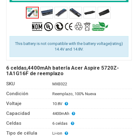
This battery is not compatible with the battery voltage(rating)
14.4V and 14.8V.
6 celdas,4400mAh batería Acer Aspire 5720Z-
1A1G16F de reemplazo
SKU
MXB322
Condición
Reemplazo, 100% Nueva
Voltaje
10.8V
Capacidad
4400mAh
Celdas
6 celdas
Tipo de célula
Li-ion