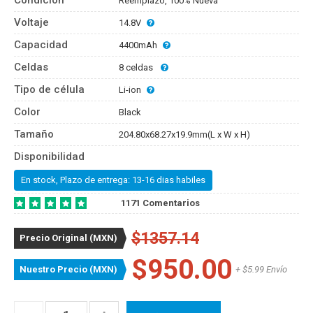
Reemplazo, 100% Nueva
Voltaje
14.8V
Capacidad
4400mAh
Celdas
8 celdas
Tipo de célula
Li-ion
Color
Black
Tamaño
204.80x68.27x19.9mm(L x W x H)
Disponibilidad
En stock, Plazo de entrega: 13-16 dias habiles
1171 Comentarios
$1357.14
Precio Original (MXN)
$950.00
Nuestro Precio (MXN)
+ $5.99 Envío