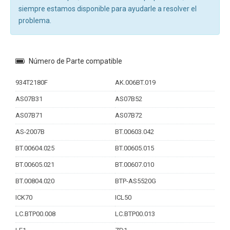
siempre estamos disponible para ayudarle a resolver el
problema.
Número de Parte compatible
934T2180F
AK.006BT.019
AS07B31
AS07B52
AS07B71
AS07B72
AS-2007B
BT.00603.042
BT.00604.025
BT.00605.015
BT.00605.021
BT.00607.010
BT.00804.020
BTP-AS5520G
ICK70
ICL50
LC.BTP00.008
LC.BTP00.013