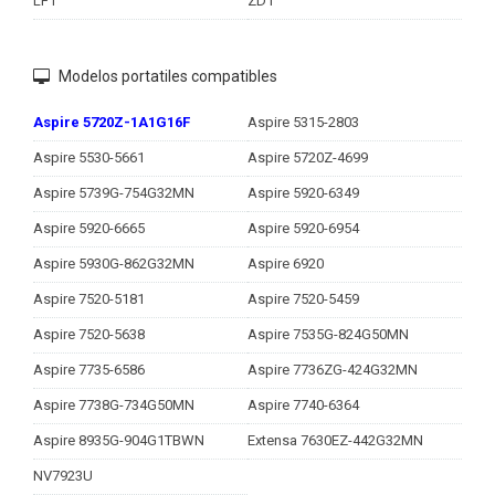
LF1
ZD1
Modelos portatiles compatibles
Aspire 5720Z-1A1G16F
Aspire 5315-2803
Aspire 5530-5661
Aspire 5720Z-4699
Aspire 5739G-754G32MN
Aspire 5920-6349
Aspire 5920-6665
Aspire 5920-6954
Aspire 5930G-862G32MN
Aspire 6920
Aspire 7520-5181
Aspire 7520-5459
Aspire 7520-5638
Aspire 7535G-824G50MN
Aspire 7735-6586
Aspire 7736ZG-424G32MN
Aspire 7738G-734G50MN
Aspire 7740-6364
Aspire 8935G-904G1TBWN
Extensa 7630EZ-442G32MN
NV7923U