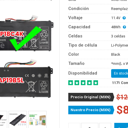
Condición
Reemplaz
Voltaje
11.4V
Capacidad
48Wh
Celdas
3 celdas
Tipo de célula
Li-Polyme
Color
Black
Tamaño
*mm(L x W
Disponibilidad
En stock
1171 Co
$12
Precio Original (MXN)
$
Nuestro Precio (MXN)