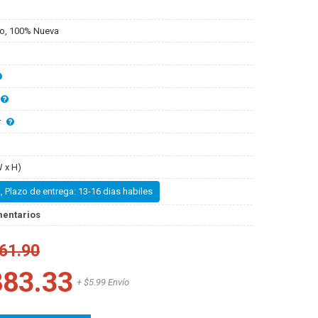
o, 100% Nueva
r
 x H)
, Plazo de entrega: 13-16 dias habiles
mentarios
61.90
883.33
+ $5.99 Envío