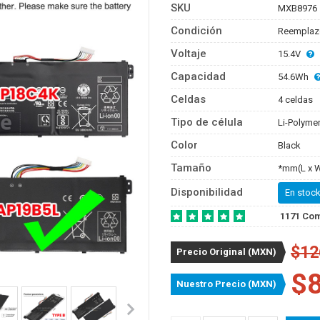
SKU
MXB8976
Condición
Reemplaz
Voltaje
15.4V
Capacidad
54.6Wh
Celdas
4 celdas
Tipo de célula
Li-Polyme
Color
Black
Tamaño
*mm(L x W
Disponibilidad
En stock
1171 Co
$12
Precio Original (MXN)
$
Nuestro Precio (MXN)