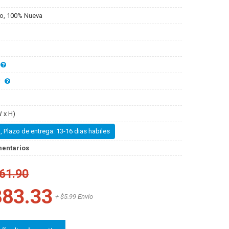
o, 100% Nueva
r
 x H)
, Plazo de entrega: 13-16 dias habiles
mentarios
61.90
883.33
+ $5.99 Envío