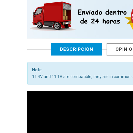
DESCRIPCIÓN
OPINI
Note :
11.4V and 11.1V are compatible, they are in common 