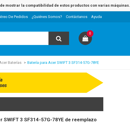
e mostrar la compatibilidad de estos productos con varias máquinas.
streo De Pedidos
¿Quiénes Somos?
Contáctanos
Ayuda
0
Acer Baterías
Batería para Acer SWIFT 3 SF314-57G-78YE
ía
ses
cer SWIFT 3 SF314-57G-78YE de reemplazo