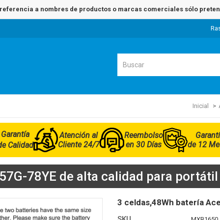
referencia a nombres de productos o marcas comerciales sólo pretend
Ra
Inicial
Garantía
Atención al
Reembolso
Garant
Cliente 24/7
en 30 Días
de 12 Me
de Calidad
7G-78YE de alta calidad para portátil
3 celdas,48Wh batería A
SKU
MXB1650