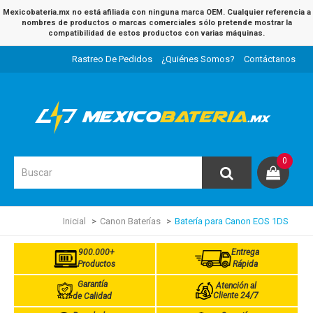
Mexicobateria.mx no está afiliada con ninguna marca OEM. Cualquier referencia a
nombres de productos o marcas comerciales sólo pretende mostrar la
compatibilidad de estos productos con varias máquinas.
Rastreo De Pedidos
¿Quiénes Somos?
Contáctanos
0
Inicial
Canon Baterías
Batería para Canon EOS 1DS
900.000+
Entrega
Productos
Rápida
Garantía
Atención al
Cliente 24/7
de Calidad