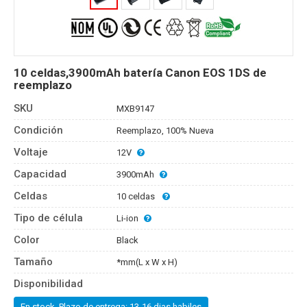
10 celdas,3900mAh batería Canon EOS 1DS de
reemplazo
SKU
MXB9147
Condición
Reemplazo, 100% Nueva
Voltaje
12V
Capacidad
3900mAh
Celdas
10 celdas
Tipo de célula
Li-ion
Color
Black
Tamaño
*mm(L x W x H)
Disponibilidad
En stock, Plazo de entrega: 13-16 dias habiles