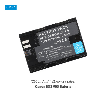
NUEVO
(2650mAh,7.4V,Li-ion,2 celdas)
Canon EOS 90D Batería