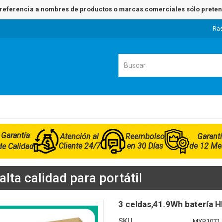
referencia a nombres de productos o marcas comerciales sólo pretend
Ra
Garantía
Atención al
Reembolso
Garant
Cliente 24/7
en 30 Días
de 12 Me
de Calidad
ta calidad para portátil
3 celdas,41.9Wh batería
SKU
MXB1071