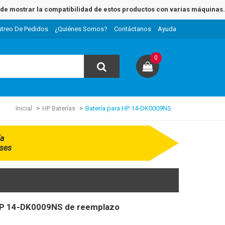
e mostrar la compatibilidad de estos productos con varias máquinas.
streo De Pedidos
¿Quiénes Somos?
Contáctanos
Ayuda
0
Inicial
HP Baterías
Batería para HP 14-DK0009NS
ía
ses
 HP 14-DK0009NS de reemplazo