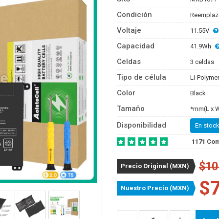
Condición
Reemplaz
Voltaje
11.55V
Capacidad
41.9Wh
Celdas
3 celdas
Tipo de célula
Li-Polyme
Color
Black
Tamaño
*mm(L x W
Disponibilidad
En stock
1171 Co
$10
Precio Original (MXN)
$
Nuestro Precio (MXN)