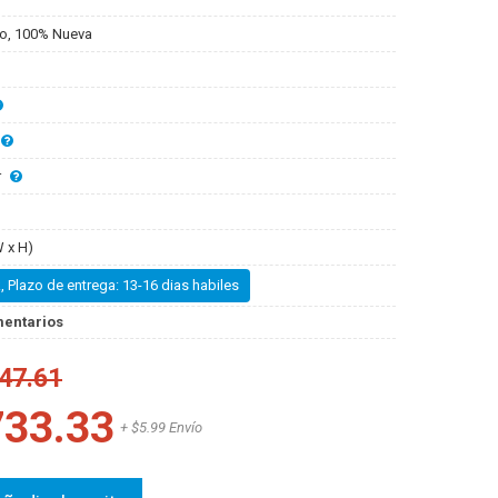
o, 100% Nueva
r
 x H)
, Plazo de entrega: 13-16 dias habiles
mentarios
47.61
733.33
+ $5.99 Envío