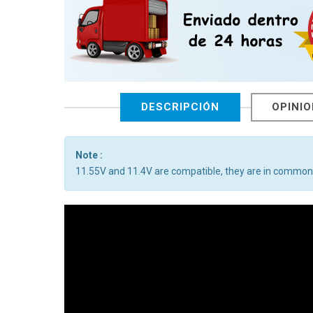
DESCRIPCIÓN
OPINI
Note :
11.55V and 11.4V are compatible, they are in common