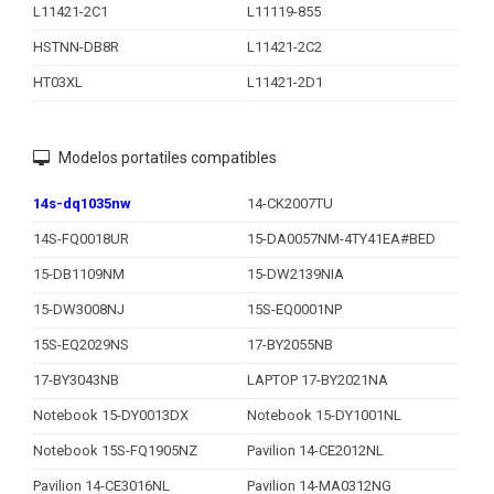
L11421-2C1
L11119-855
HSTNN-DB8R
L11421-2C2
HT03XL
L11421-2D1
Modelos portatiles compatibles
14s-dq1035nw
14-CK2007TU
14S-FQ0018UR
15-DA0057NM-4TY41EA#BED
15-DB1109NM
15-DW2139NIA
15-DW3008NJ
15S-EQ0001NP
15S-EQ2029NS
17-BY2055NB
17-BY3043NB
LAPTOP 17-BY2021NA
Notebook 15-DY0013DX
Notebook 15-DY1001NL
Notebook 15S-FQ1905NZ
Pavilion 14-CE2012NL
Pavilion 14-CE3016NL
Pavilion 14-MA0312NG