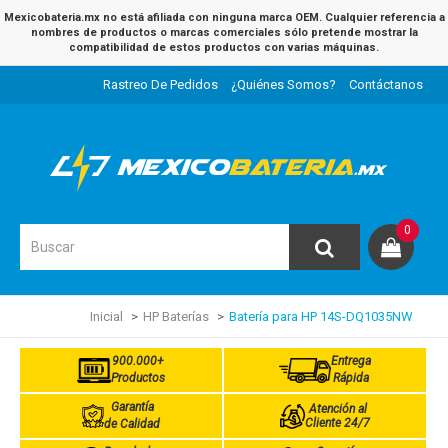
Mexicobateria.mx no está afiliada con ninguna marca OEM. Cualquier referencia a
nombres de productos o marcas comerciales sólo pretende mostrar la
compatibilidad de estos productos con varias máquinas.
Rastreo De Pedidos
¿Quiénes Somos?
Contáctanos
0
Inicial
HP Baterías
Batería para HP 14S-DQ1035NW
900.000+
Entrega
Productos
Rápida
Garantía
Atención al
Cliente 24/7
de Calidad