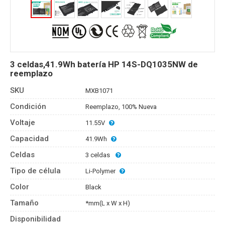
3 celdas,41.9Wh batería HP 14S-DQ1035NW de
reemplazo
SKU
MXB1071
Condición
Reemplazo, 100% Nueva
Voltaje
11.55V
Capacidad
41.9Wh
Celdas
3 celdas
Tipo de célula
Li-Polymer
Color
Black
Tamaño
*mm(L x W x H)
Disponibilidad