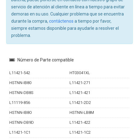
servicio de atención al cliente en línea a tiempo para evitar
demoras en su uso. Cualquier problema que se encuentra
durante la compra,
contáctenos
a tiempo por favor,
siempre estamos disponible para ayudarle a resolver el
problema.
Número de Parte compatible
L11421-542
HT03041XL
HSTNN-IB80
L11421-271
HSTNN-DB8S
L11421-421
L11119-856
L11421-2D2
HSTNN-IB8O
HSTNN-LB8M
HSTNN-DB9D
L11421-422
L11421-1C1
L11421-1C2