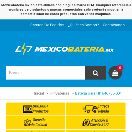
Mexicobateria.mx no está afiliada con ninguna marca OEM. Cualquier referencia a
nombres de productos o marcas comerciales sólo pretende mostrar la
compatibilidad de estos productos con varias máquinas.
Rastreo De Pedidos
¿Quiénes Somos?
Contáctanos
0
Inicial
HP Baterías
Batería para HP 646755-001
900.000+
Entrega
Productos
Rápida
Garantía
Atención al
Cliente 24/7
de Calidad