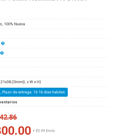
o, 100% Nueva
.21x38.23mm(L x W x H)
, Plazo de entrega: 13-16 dias habiles
mentarios
42.86
800.00
+ $5.99 Envío