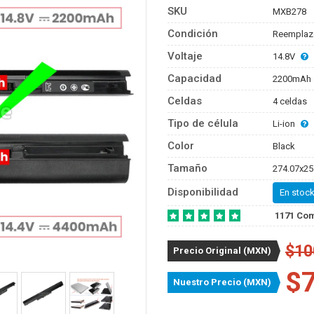
SKU
MXB278
Condición
Reemplaz
Voltaje
14.8V
Capacidad
2200mAh
Celdas
4 celdas
Tipo de célula
Li-ion
Color
Black
Tamaño
274.07x25
Disponibilidad
En stock
1171 Co
$10
Precio Original (MXN)
$
Nuestro Precio (MXN)