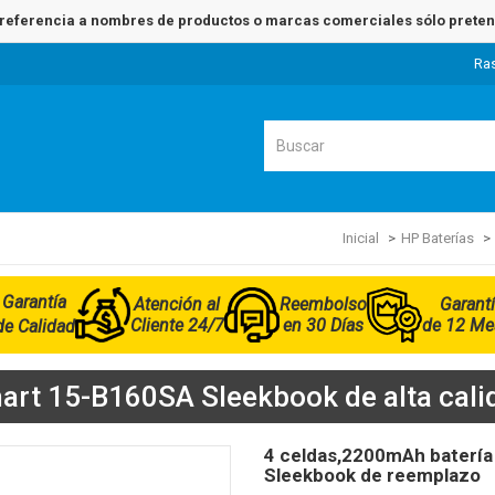
referencia a nombres de productos o marcas comerciales sólo pretend
Ra
Inicial
HP Baterías
Garantía
Atención al
Reembolso
Garant
Cliente 24/7
en 30 Días
de 12 Me
de Calidad
art 15-B160SA Sleekbook de alta calid
4 celdas,2200mAh batería
Sleekbook de reemplazo