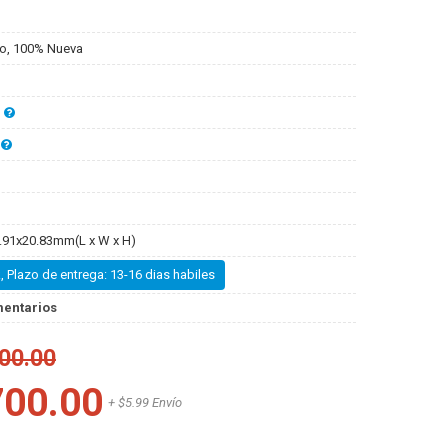
o, 100% Nueva
.91x20.83mm(L x W x H)
, Plazo de entrega: 13-16 dias habiles
mentarios
00.00
700.00
+ $5.99 Envío