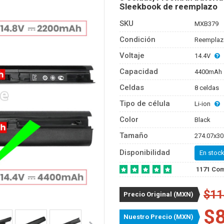
Sleekbook de reemplazo
SKU
MXB379
Condición
Reemplaz
Voltaje
14.4V
Capacidad
4400mAh
Celdas
8 celdas
Tipo de célula
Li-ion
Color
Black
Tamaño
274.07x30
Disponibilidad
En stock
1171 Co
$11
Precio Original (MXN)
$
Nuestro Precio (MXN)