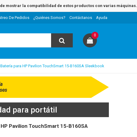
e mostrar la compatibilidad de estos productos con varias máquinas.
streo De Pedidos
¿Quiénes Somos?
Contáctanos
Ayuda
0
Batería para HP Pavilion TouchSmart 15-B160SA Sleekbook
ía
ses
ad para portátil
 HP Pavilion TouchSmart 15-B160SA