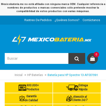
Mexicobateria.mx no está afiliada con ninguna marca OEM. Cualquier referencia a
nombres de productos o marcas comerciales sólo pretende mostrar la
compatibilidad de estos productos con varias máquinas.
Rastreo De Pedidos
¿Quiénes Somos?
Contáctanos
0
Inicial
HP Baterías
Batería para HP Spectre 13-AF001NH
900.000+
Entrega
Productos
Rápida
Garantía
Atención al
Cliente 24/7
de Calidad