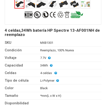
4 celdas,34Wh batería HP Spectre 13-AF001NH de
reemplazo
SKU
MXB1301
Condición
Reemplazo, 100% Nueva
Voltaje
7.7V
Capacidad
34Wh
Celdas
4 celdas
Tipo de célula
Li-Polymer
Color
Black
Tamaño
*mm(L x W x H)
Disponibilidad