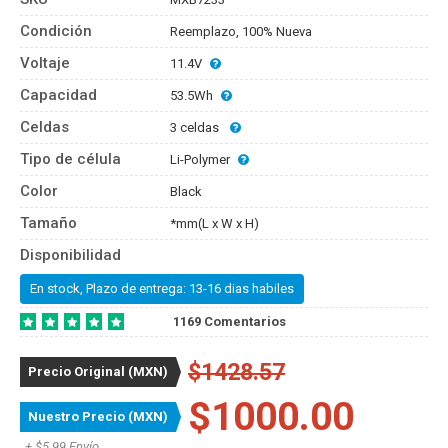
Condición
Reemplazo, 100% Nueva
Voltaje
11.4V
Capacidad
53.5Wh
Celdas
3 celdas
Tipo de célula
Li-Polymer
Color
Black
Tamaño
*mm(L x W x H)
Disponibilidad
En stock, Plazo de entrega: 13-16 dias habiles
1169 Comentarios
$1428.57
Precio Original (MXN)
$1000.00
Nuestro Precio (MXN)
+ $5.99 Envío