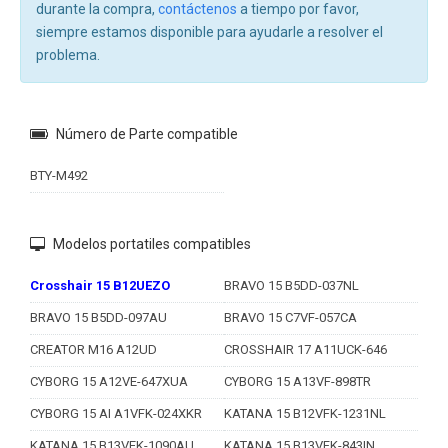
durante la compra,
contáctenos
a tiempo por favor,
siempre estamos disponible para ayudarle a resolver el
problema.
Número de Parte compatible
BTY-M492
Modelos portatiles compatibles
Crosshair 15 B12UEZO
BRAVO 15 B5DD-037NL
BRAVO 15 B5DD-097AU
BRAVO 15 C7VF-057CA
CREATOR M16 A12UD
CROSSHAIR 17 A11UCK-646
CYBORG 15 A12VE-647XUA
CYBORG 15 A13VF-898TR
CYBORG 15 AI A1VFK-024XKR
KATANA 15 B12VFK-1231NL
KATANA 15 B13VEK-1090AU
KATANA 15 B13VFK-843IN