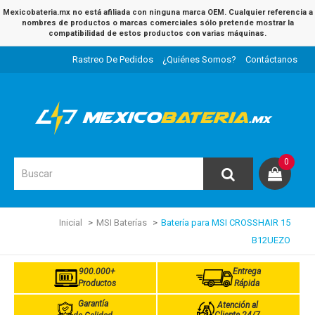
Mexicobateria.mx no está afiliada con ninguna marca OEM. Cualquier referencia a
nombres de productos o marcas comerciales sólo pretende mostrar la
compatibilidad de estos productos con varias máquinas.
Rastreo De Pedidos
¿Quiénes Somos?
Contáctanos
0
Inicial
MSI Baterías
Batería para MSI CROSSHAIR 15
B12UEZO
900.000+
Entrega
Productos
Rápida
Garantía
Atención al