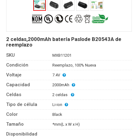
2 celdas,2000mAh batería Paslode B20543A de
reemplazo
SKU
MXB11201
Condición
Reemplazo, 100% Nueva
Voltaje
7.4V
Capacidad
2000mAh
Celdas
2 celdas
Tipo de célula
Li-ion
Color
Black
Tamaño
*mm(L x W x H)
Disponibilidad