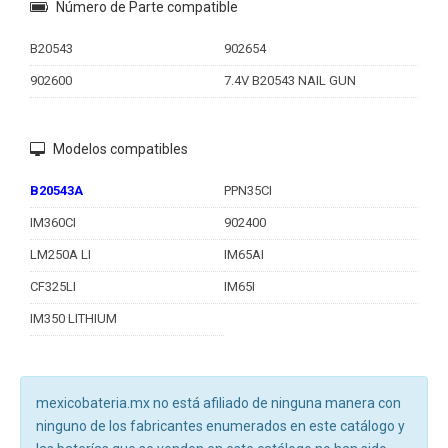
Número de Parte compatible
B20543
902654
902600
7.4V B20543 NAIL GUN
Modelos compatibles
B20543A
PPN35CI
IM360CI
902400
LM250A LI
IM65AI
CF325LI
IM65I
IM350 LITHIUM
mexicobateria.mx no está afiliado de ninguna manera con
ninguno de los fabricantes enumerados en este catálogo y