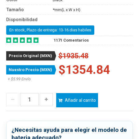
Tamaño
*mm(L x W x H)
Disponibilidad
En stock, Plazo de entrega: 13-16 dias habiles
1171 Comentarios
$1935.48
Precio Original (MXN)
$1354.84
Nuestro Precio (MXN)
+ $5.99 Envío
Añadir al carrito
¿Necesitas ayuda para elegir el modelo de
bateria adecuado?