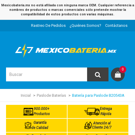
Mexicobateria.mx no está afiliada con ninguna marca OEM. Cualquier referencia a
nombres de productos o marcas comerciales sólo pretende mostrar la
compatibilidad de estos productos con varias máquinas.
Rastreo De Pedidos
¿Quiénes Somos?
Contáctanos
0
Inicial
Paslode Baterías
Batería para Paslode B20543A
900.000+
Entrega
Productos
Rápida
Garantía
Atención al
Cliente 24/7
de Calidad