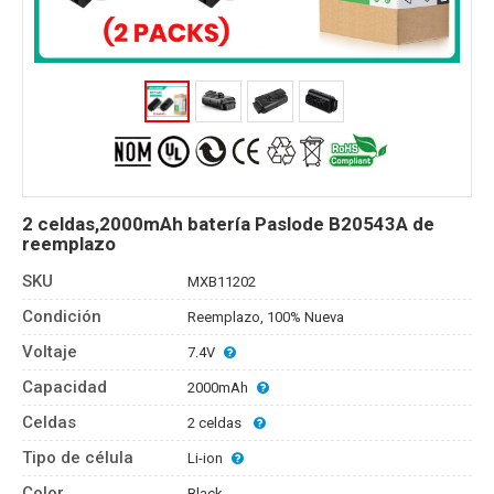
2 celdas,2000mAh batería Paslode B20543A de
reemplazo
SKU
MXB11202
Condición
Reemplazo, 100% Nueva
Voltaje
7.4V
Capacidad
2000mAh
Celdas
2 celdas
Tipo de célula
Li-ion
Color
Black