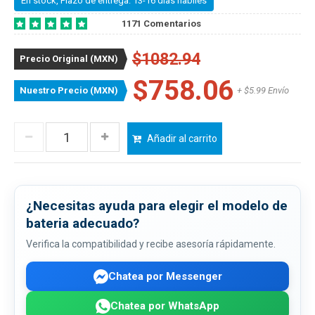
En stock, Plazo de entrega: 13-16 dias habiles
1171 Comentarios
$1082.94
Precio Original (MXN)
$758.06
Nuestro Precio (MXN)
+ $5.99 Envío
Añadir al carrito
¿Necesitas ayuda para elegir el modelo de
bateria adecuado?
Verifica la compatibilidad y recibe asesoría rápidamente.
Chatea por Messenger
Chatea por WhatsApp