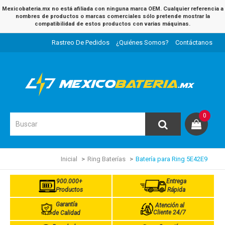
Mexicobateria.mx no está afiliada con ninguna marca OEM. Cualquier referencia a
nombres de productos o marcas comerciales sólo pretende mostrar la
compatibilidad de estos productos con varias máquinas.
Rastreo De Pedidos
¿Quiénes Somos?
Contáctanos
0
Inicial
Ring Baterías
Batería para Ring 5E42E9
900.000+
Entrega
Productos
Rápida
Garantía
Atención al
Cliente 24/7
de Calidad