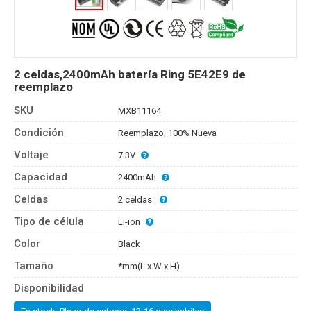
2 celdas,2400mAh batería Ring 5E42E9 de
reemplazo
SKU
MXB11164
Condición
Reemplazo, 100% Nueva
Voltaje
7.3V
Capacidad
2400mAh
Celdas
2 celdas
Tipo de célula
Li-ion
Color
Black
Tamaño
*mm(L x W x H)
Disponibilidad