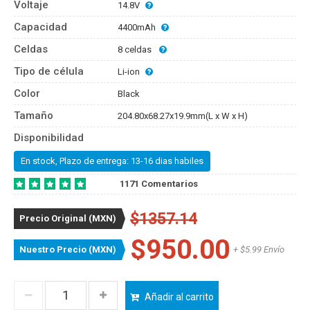
Voltaje
14.8V
Capacidad
4400mAh
Celdas
8 celdas
Tipo de célula
Li-ion
Color
Black
Tamaño
204.80x68.27x19.9mm(L x W x H)
Disponibilidad
En stock, Plazo de entrega: 13-16 dias habiles
1171 Comentarios
$1357.14
Precio Original (MXN)
$950.00
Nuestro Precio (MXN)
+ $5.99 Envío
Añadir al carrito