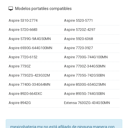
Modelos portatiles compatibles
Aspire 5310-2774
Aspire 5520-5771
Aspire 5720-6683
Aspire 5720Z-4297
Aspire 5739G-9A4G50MN
Aspire 5920-6368
Aspire 6930G-644G100MN
Aspire 7720-3927
Aspire 7720-6152
Aspire 7730G-744G100MN
Aspire 7730Z
Aspire 7730Z-344G50MN
Aspire 7730ZG-423G32M
Aspire 7735G-742G50BN
Aspire 7740G-334G64MN
Aspire 8530G-654G25MN
Aspire 8920-6643XC
Aspire 8935G-744G50BN
Aspire 8942G
Extensa 7630ZG-434G50MN
mexicobateria.mx no está afiliado de ninguna manera con