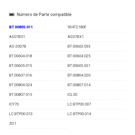
Número de Parte compatible
BT.00805.011
934T2180F
AS07B51
AS07BX1
AS-2007B
BT.00603.033
BT.00604.018
BT.00604.025
BT.00605.015
BT.00605.021
BT.00607.016
BT.00804.020
BT.00804.024
BT.00807.014
BT.00807.015
ICL50
ICY70
LC.BTP00.007
LC.BTP00.013
LC.BTP00.014
ZD1