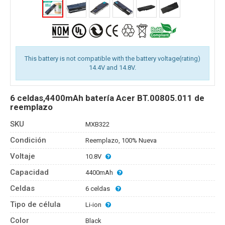
This battery is not compatible with the battery voltage(rating)
14.4V and 14.8V.
6 celdas,4400mAh batería Acer BT.00805.011 de
reemplazo
SKU
MXB322
Condición
Reemplazo, 100% Nueva
Voltaje
10.8V
Capacidad
4400mAh
Celdas
6 celdas
Tipo de célula
Li-ion
Color
Black