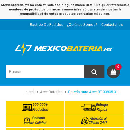
Mexicobateria.mx no está afiliada con ninguna marca OEM. Cualquier referencia a
nombres de productos o marcas comerciales sólo pretende mostrar la
compatibilidad de estos productos con varias máquinas.
Rastreo De Pedidos
¿Quiénes Somos?
Contáctanos
0
Inicial
Acer Baterías
Batería para Acer BT.00805.011
900.000+
Entrega
Productos
Rápida
Garantía
Atención al
Cliente 24/7
de Calidad