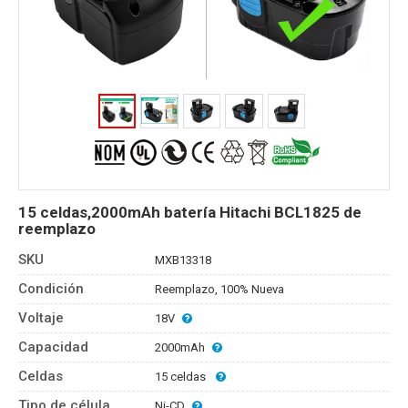
15 celdas,2000mAh batería Hitachi BCL1825 de
reemplazo
SKU
MXB13318
Condición
Reemplazo, 100% Nueva
Voltaje
18V
Capacidad
2000mAh
Celdas
15 celdas
Tipo de célula
Ni-CD