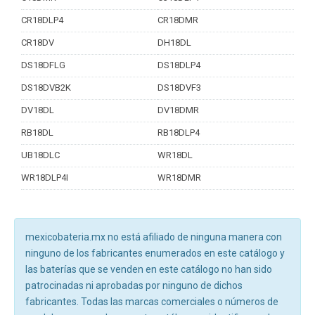
CR18DLP4
CR18DMR
CR18DV
DH18DL
DS18DFLG
DS18DLP4
DS18DVB2K
DS18DVF3
DV18DL
DV18DMR
RB18DL
RB18DLP4
UB18DLC
WR18DL
WR18DLP4I
WR18DMR
mexicobateria.mx no está afiliado de ninguna manera con
ninguno de los fabricantes enumerados en este catálogo y
las baterías que se venden en este catálogo no han sido
patrocinadas ni aprobadas por ninguno de dichos
fabricantes. Todas las marcas comerciales o números de