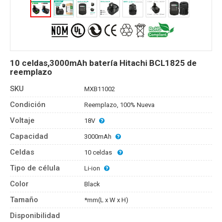
10 celdas,3000mAh batería Hitachi BCL1825 de
reemplazo
SKU
MXB11002
Condición
Reemplazo, 100% Nueva
Voltaje
18V
Capacidad
3000mAh
Celdas
10 celdas
Tipo de célula
Li-ion
Color
Black
Tamaño
*mm(L x W x H)
Disponibilidad