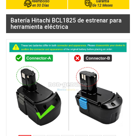
Reembolso
Garantía
en 30 Días
de 12 Meses
Batería Hitachi BCL1825 de estrenar para
herramienta eléctrica