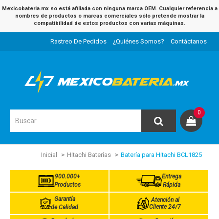
Mexicobateria.mx no está afiliada con ninguna marca OEM. Cualquier referencia a
nombres de productos o marcas comerciales sólo pretende mostrar la
compatibilidad de estos productos con varias máquinas.
Rastreo De Pedidos
¿Quiénes Somos?
Contáctanos
0
Inicial
Hitachi Baterías
Batería para Hitachi BCL1825
900.000+
Entrega
Productos
Rápida
Garantía
Atención al
Cliente 24/7
de Calidad