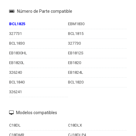
Número de Parte compatible
BCL1825
EBM1830
327731
BCL1815
BCL1830
327730
EB1830HL
EB1812S
EB1820L
EB1820
326240
EB1824L
BCL1840
BCL1820
326241
Modelos compatibles
C18DL
C18DLX
C18DMR
CJ18DLP4