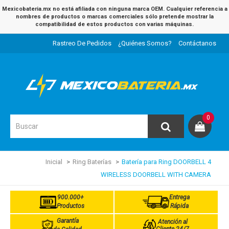
Mexicobateria.mx no está afiliada con ninguna marca OEM. Cualquier referencia a
nombres de productos o marcas comerciales sólo pretende mostrar la
compatibilidad de estos productos con varias máquinas.
Rastreo De Pedidos
¿Quiénes Somos?
Contáctanos
0
Inicial
Ring Baterías
Batería para Ring DOORBELL 4
WIRELESS DOORBELL WITH CAMERA
900.000+
Entrega
Productos
Rápida
Garantía
Atención al