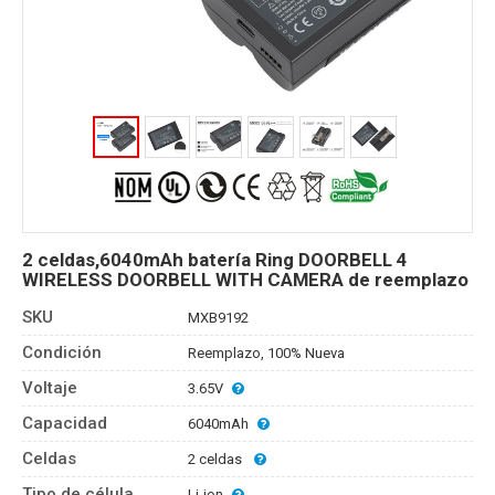
2 celdas,6040mAh batería Ring DOORBELL 4
WIRELESS DOORBELL WITH CAMERA de reemplazo
SKU
MXB9192
Condición
Reemplazo, 100% Nueva
Voltaje
3.65V
Capacidad
6040mAh
Celdas
2 celdas
Tipo de célula
Li-ion