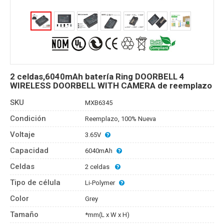
2 celdas,6040mAh batería Ring DOORBELL 4
WIRELESS DOORBELL WITH CAMERA de reemplazo
SKU
MXB6345
Condición
Reemplazo, 100% Nueva
Voltaje
3.65V
Capacidad
6040mAh
Celdas
2 celdas
Tipo de célula
Li-Polymer
Color
Grey
Tamaño
*mm(L x W x H)