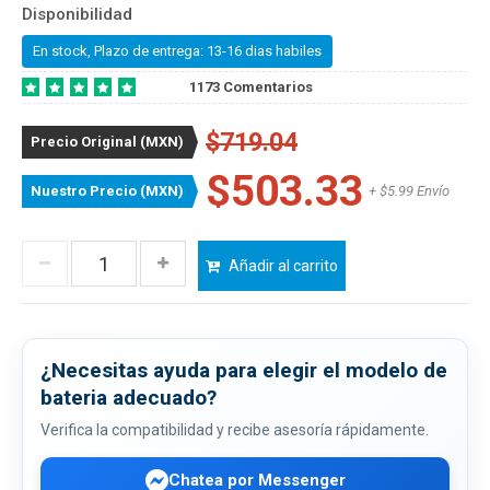
Disponibilidad
En stock, Plazo de entrega: 13-16 dias habiles
1173 Comentarios
$719.04
Precio Original (MXN)
$503.33
Nuestro Precio (MXN)
+ $5.99 Envío
Añadir al carrito
¿Necesitas ayuda para elegir el modelo de
bateria adecuado?
Verifica la compatibilidad y recibe asesoría rápidamente.
Chatea por Messenger