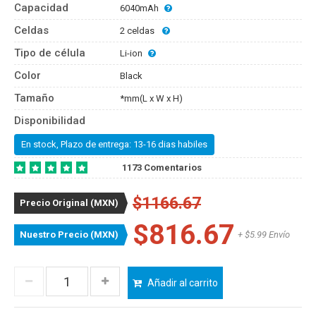
Capacidad
6040mAh
Celdas
2 celdas
Tipo de célula
Li-ion
Color
Black
Tamaño
*mm(L x W x H)
Disponibilidad
En stock, Plazo de entrega: 13-16 dias habiles
1173 Comentarios
$1166.67
Precio Original (MXN)
$816.67
Nuestro Precio (MXN)
+ $5.99 Envío
Añadir al carrito