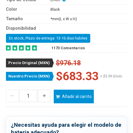
Color
Black
Tamaño
*mm(L x W x H)
Disponibilidad
En stock, Plazo de entrega: 13-16 dias habiles
1173 Comentarios
$976.18
Precio Original (MXN)
$683.33
Nuestro Precio (MXN)
+ $5.99 Envío
Añadir al carrito
¿Necesitas ayuda para elegir el modelo de
bateria adecuado?