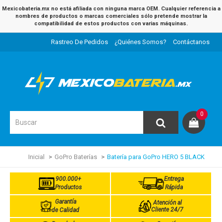
Mexicobateria.mx no está afiliada con ninguna marca OEM. Cualquier referencia a
nombres de productos o marcas comerciales sólo pretende mostrar la
compatibilidad de estos productos con varias máquinas.
Rastreo De Pedidos
¿Quiénes Somos?
Contáctanos
0
Inicial
GoPro Baterías
Batería para GoPro HERO 5 BLACK
900.000+
Entrega
Productos
Rápida
Garantía
Atención al
Cliente 24/7
de Calidad