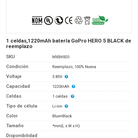
1 celdas,1220mAh batería GoPro HERO 5 BLACK de
reemplazo
SKU
MXB6920
Condición
Reemplazo, 100% Nueva
Voltaje
3.85V
Capacidad
1220mAh
Celdas
1 celdas
Tipo de célula
Li-ion
Color
Blue+Black
Tamaño
*mm(L x W x H)
Disponibilidad