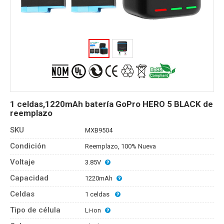
1 celdas,1220mAh batería GoPro HERO 5 BLACK de
reemplazo
SKU
MXB9504
Condición
Reemplazo, 100% Nueva
Voltaje
3.85V
Capacidad
1220mAh
Celdas
1 celdas
Tipo de célula
Li-ion