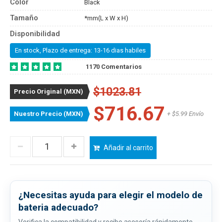
Color
Black
Tamaño
*mm(L x W x H)
Disponibilidad
En stock, Plazo de entrega: 13-16 dias habiles
1170 Comentarios
$1023.81
Precio Original (MXN)
$716.67
Nuestro Precio (MXN)
+ $5.99 Envío
Añadir al carrito
¿Necesitas ayuda para elegir el modelo de
bateria adecuado?
Verifica la compatibilidad y recibe asesoría rápidamente.