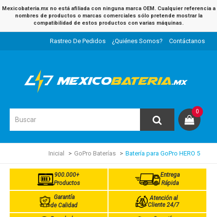
Mexicobateria.mx no está afiliada con ninguna marca OEM. Cualquier referencia a
nombres de productos o marcas comerciales sólo pretende mostrar la
compatibilidad de estos productos con varias máquinas.
Rastreo De Pedidos
¿Quiénes Somos?
Contáctanos
0
Inicial
GoPro Baterías
Batería para GoPro HERO 5
900.000+
Entrega
Productos
Rápida
Garantía
Atención al
Cliente 24/7
de Calidad