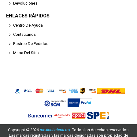
Devoluciones
ENLACES RÁPIDOS
Centro De Ayuda
Contáctanos
Rastreo De Pedidos
Mapa Del Sitio
Copyright ©
2026
mexicobateria.mx
. Todos los derechos reservados.
Las marcas registradas y las marcas designadas son propiedad de