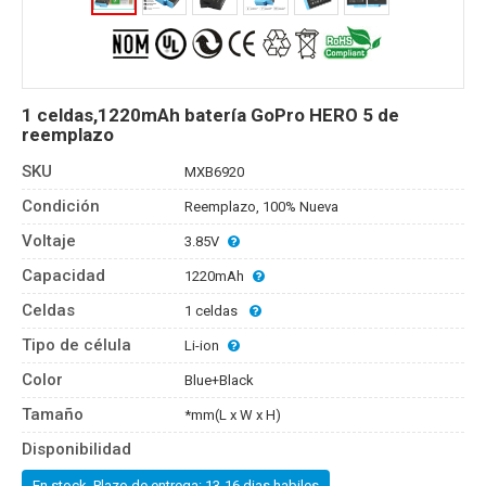
1 celdas,1220mAh batería GoPro HERO 5 de
reemplazo
SKU
MXB6920
Condición
Reemplazo, 100% Nueva
Voltaje
3.85V
Capacidad
1220mAh
Celdas
1 celdas
Tipo de célula
Li-ion
Color
Blue+Black
Tamaño
*mm(L x W x H)
Disponibilidad
En stock, Plazo de entrega: 13-16 dias habiles