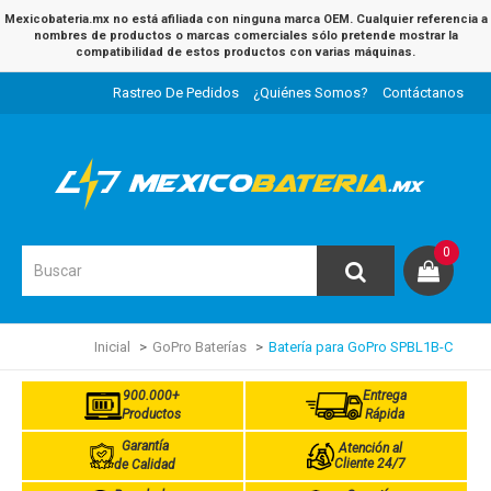
Mexicobateria.mx no está afiliada con ninguna marca OEM. Cualquier referencia a
nombres de productos o marcas comerciales sólo pretende mostrar la
compatibilidad de estos productos con varias máquinas.
Rastreo De Pedidos
¿Quiénes Somos?
Contáctanos
0
Inicial
GoPro Baterías
Batería para GoPro SPBL1B-C
900.000+
Entrega
Productos
Rápida
Garantía
Atención al
Cliente 24/7
de Calidad