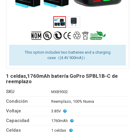
This option includes two batteries and a charging
case（(4.4V 900mA)）.
1 celdas,1760mAh batería GoPro SPBL1B-C de
reemplazo
SKU
MXB9502
Condición
Reemplazo, 100% Nueva
Voltaje
3.85V
Capacidad
1760mAh
Celdas
1 celdas