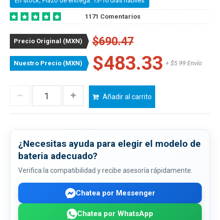
En stock, Plazo de entrega: 13-16 dias habiles
1171 Comentarios
$690.47
Precio Original (MXN)
$483.33
Nuestro Precio (MXN)
+ $5.99 Envío
Añadir al carrito
¿Necesitas ayuda para elegir el modelo de
bateria adecuado?
Verifica la compatibilidad y recibe asesoría rápidamente.
Chatea por Messenger
Chatea por WhatsApp