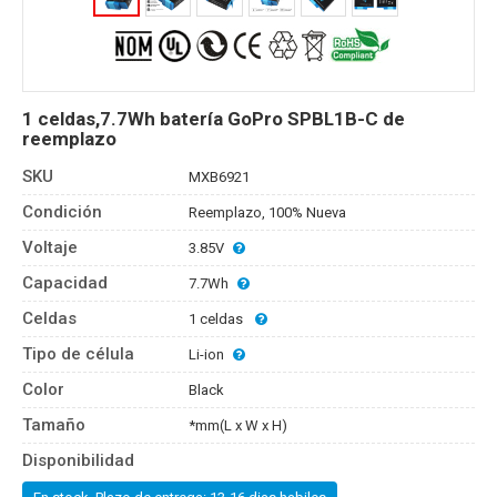
1 celdas,7.7Wh batería GoPro SPBL1B-C de
reemplazo
SKU
MXB6921
Condición
Reemplazo, 100% Nueva
Voltaje
3.85V
Capacidad
7.7Wh
Celdas
1 celdas
Tipo de célula
Li-ion
Color
Black
Tamaño
*mm(L x W x H)
Disponibilidad