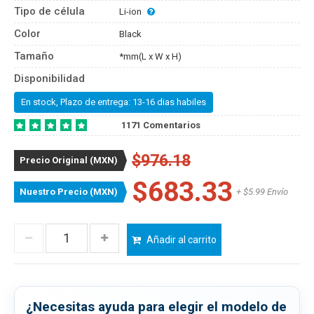
Tipo de célula
Li-ion
Color
Black
Tamaño
*mm(L x W x H)
Disponibilidad
En stock, Plazo de entrega: 13-16 dias habiles
1171 Comentarios
$976.18
Precio Original (MXN)
$683.33
Nuestro Precio (MXN)
+ $5.99 Envío
Añadir al carrito
¿Necesitas ayuda para elegir el modelo de