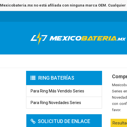
Mexicobateria.mx no está afiliada con ninguna marca OEM. Cualquier 
Compr
RING BATERÍAS
Mexicoba
Para Ring Más Vendido Series
Series e
Novedade
Para Ring Novedades Series
con conf
favor.
SOLICITUD DE ENLACE
Resulta