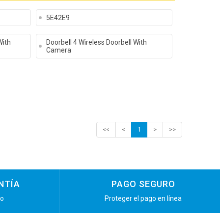
5E42E9
With
Doorbell 4 Wireless Doorbell With
Camera
<<
<
1
>
>>
NTÍA
PAGO SEGURO
ño
Proteger el pago en línea