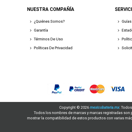
NUESTRA COMPAÑÍA
SERVIC
¿Quiénes Somos?
Guías
Garantía
Estad
Términos De Uso
Polít
Políticas De Privacidad
Solic
Copyright ©
2026
mexicobateria.mx
. Todos
Todos los nombres de marcas y marcas registradas son 
mostrar la compatibilidad de estos productos con varias máqu