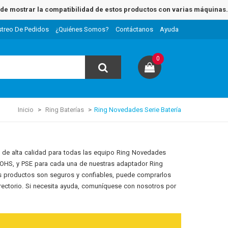
e mostrar la compatibilidad de estos productos con varias máquinas.
streo De Pedidos
¿Quiénes Somos?
Contáctanos
Ayuda
0
Inicio
Ring Baterías
Ring Novedades Serie Batería
 de alta calidad para todas las equipo Ring Novedades
 ROHS, y PSE para cada una de nuestras adaptador Ring
os productos son seguros y confiables, puede comprarlos
irectorio. Si necesita ayuda, comuníquese con nosotros por