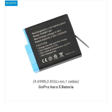
NUEVO
(4.69Wh,3.85V,Li-ion,1 celdas)
GoPro hero 5 Batería