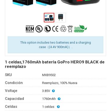
This option includes two batteries and a charging
case（(4.4V 900mA)）.
1 celdas,1760mAh batería GoPro HERO9 BLACK de
reemplazo
SKU
MXB9502
Condición
Reemplazo, 100% Nueva
Voltaje
3.85V
Capacidad
1760mAh
Celdas
1 celdas