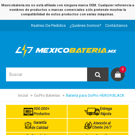
Mexicobateria.mx no está afiliada con ninguna marca OEM. Cualquier referencia a
nombres de productos o marcas comerciales sólo pretende mostrar la
compatibilidad de estos productos con varias máquinas.
Rastreo De Pedidos
¿Quiénes Somos?
Contáctanos
0
Inicial
GoPro Baterías
Batería para GoPro HERO9 BLACK
900.000+
Entrega
Productos
Rápida
Garantía
Atención al
Cliente 24/7
de Calidad