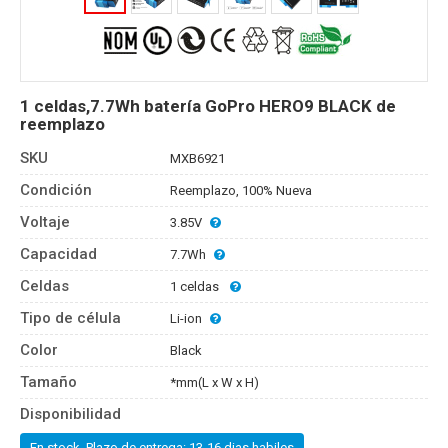
1 celdas,7.7Wh batería GoPro HERO9 BLACK de
reemplazo
SKU
MXB6921
Condición
Reemplazo, 100% Nueva
Voltaje
3.85V
Capacidad
7.7Wh
Celdas
1 celdas
Tipo de célula
Li-ion
Color
Black
Tamaño
*mm(L x W x H)
Disponibilidad
En stock, Plazo de entrega: 13-16 dias habiles