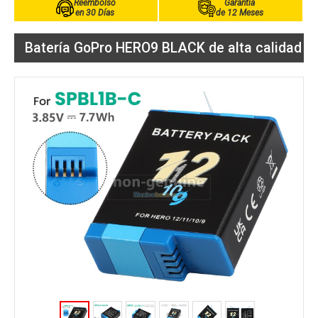
Reembolso
Garantía
en 30 Días
de 12 Meses
Batería GoPro HERO9 BLACK de alta calidad