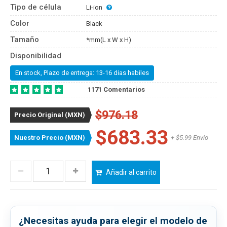
Tipo de célula
Li-ion
Color
Black
Tamaño
*mm(L x W x H)
Disponibilidad
En stock, Plazo de entrega: 13-16 dias habiles
1171 Comentarios
$976.18
Precio Original (MXN)
$683.33
Nuestro Precio (MXN)
+ $5.99 Envío
Añadir al carrito
¿Necesitas ayuda para elegir el modelo de