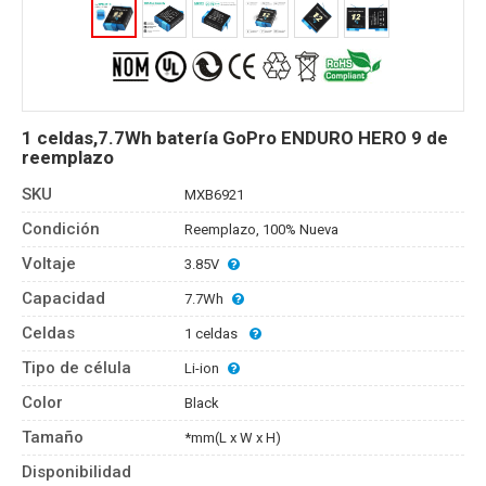
1 celdas,7.7Wh batería GoPro ENDURO HERO 9 de
reemplazo
SKU
MXB6921
Condición
Reemplazo, 100% Nueva
Voltaje
3.85V
Capacidad
7.7Wh
Celdas
1 celdas
Tipo de célula
Li-ion
Color
Black
Tamaño
*mm(L x W x H)
Disponibilidad