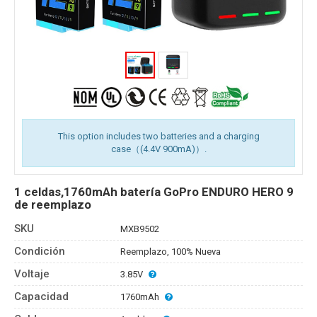
This option includes two batteries and a charging
case（(4.4V 900mA)）.
1 celdas,1760mAh batería GoPro ENDURO HERO 9
de reemplazo
SKU
MXB9502
Condición
Reemplazo, 100% Nueva
Voltaje
3.85V
Capacidad
1760mAh