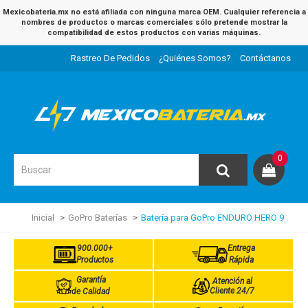
Mexicobateria.mx no está afiliada con ninguna marca OEM. Cualquier referencia a
nombres de productos o marcas comerciales sólo pretende mostrar la
compatibilidad de estos productos con varias máquinas.
Rastreo De Pedidos
¿Quiénes Somos?
Contáctanos
0
Inicial
GoPro Baterías
Batería para GoPro ENDURO HERO 9
900.000+
Entrega
Productos
Rápida
Garantía
Atención al
Cliente 24/7
de Calidad