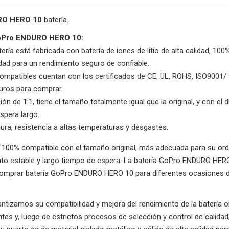
RO HERO 10
batería.
 GoPro ENDURO HERO 10:
ería está fabricada con batería de iones de litio de alta calidad, 10
idad para un rendimiento seguro de confiable.
ompatibles cuentan con los certificados de CE, UL, ROHS, ISO9001/
uros para comprar.
ón de 1:1, tiene el tamaño totalmente igual que la original, y con el d
spera largo.
hura, resistencia a altas temperaturas y desgastes.
0% compatible con el tamaño original, más adecuada para su ordena
iento estable y largo tiempo de espera. La batería GoPro ENDURO HER
 Comprar batería GoPro ENDURO HERO 10 para diferentes ocasiones de
rantizamos su compatibilidad y mejora del rendimiento de la batería
es y, luego de estrictos procesos de selección y control de calida