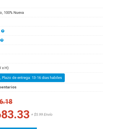
o, 100% Nueva
 x H)
, Plazo de entrega: 13-16 dias habiles
mentarios
6.18
683.33
+ $5.99 Envío