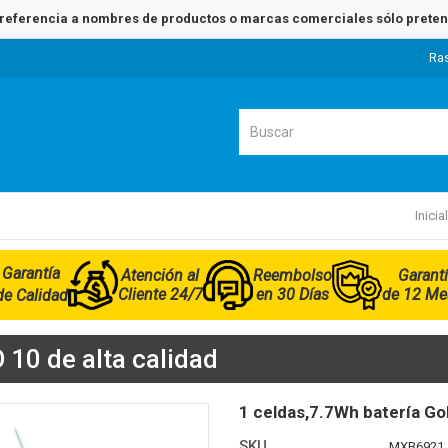
referencia a nombres de productos o marcas comerciales sólo pretend
Ra
Inicial
Garantía
Atención al
Reembolso
Garant
Cliente 24/7
en 30 Días
de 12 Me
de Calidad
10 de alta calidad
1 celdas,7.7Wh batería 
SKU
MXB6921