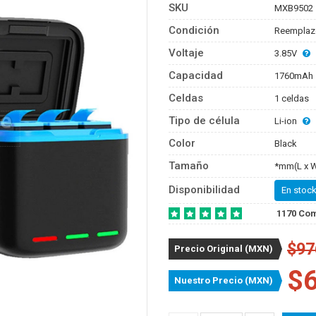
SKU
MXB9502
Condición
Reemplaz
Voltaje
3.85V
Capacidad
1760mAh
Celdas
1 celdas
Tipo de célula
Li-ion
Color
Black
Tamaño
*mm(L x W
Disponibilidad
En stock
1170 Co
$97
Precio Original (MXN)
$
Nuestro Precio (MXN)