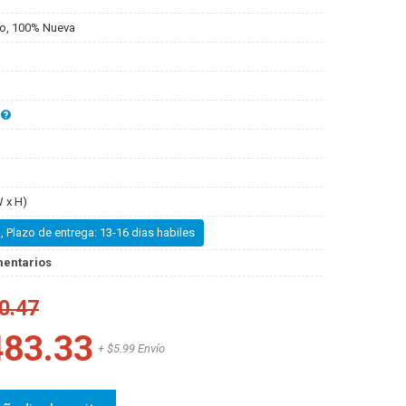
o, 100% Nueva
 x H)
, Plazo de entrega: 13-16 dias habiles
mentarios
0.47
483.33
+ $5.99 Envío