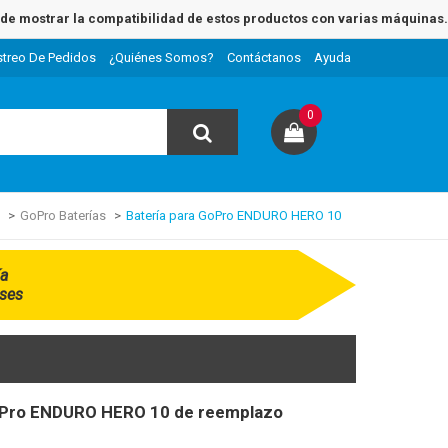
e mostrar la compatibilidad de estos productos con varias máquinas.
streo De Pedidos
¿Quiénes Somos?
Contáctanos
Ayuda
0
GoPro Baterías
Batería para GoPro ENDURO HERO 10
ía
ses
GoPro ENDURO HERO 10 de reemplazo