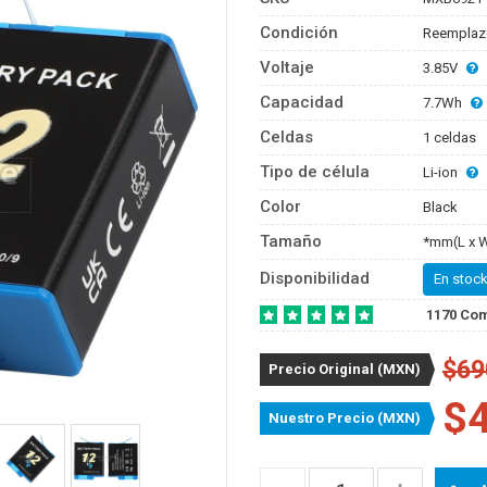
Condición
Reemplaz
Voltaje
3.85V
Capacidad
7.7Wh
Celdas
1 celdas
Tipo de célula
Li-ion
Color
Black
Tamaño
*mm(L x W
Disponibilidad
En stock
1170 Co
$69
Precio Original (MXN)
$
Nuestro Precio (MXN)