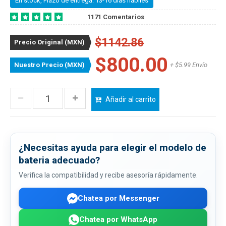
En stock, Plazo de entrega: 13-16 dias habiles
1171 Comentarios
$1142.86
Precio Original (MXN)
$800.00
Nuestro Precio (MXN)
+ $5.99 Envío
Añadir al carrito
¿Necesitas ayuda para elegir el modelo de
bateria adecuado?
Verifica la compatibilidad y recibe asesoría rápidamente.
Chatea por Messenger
Chatea por WhatsApp