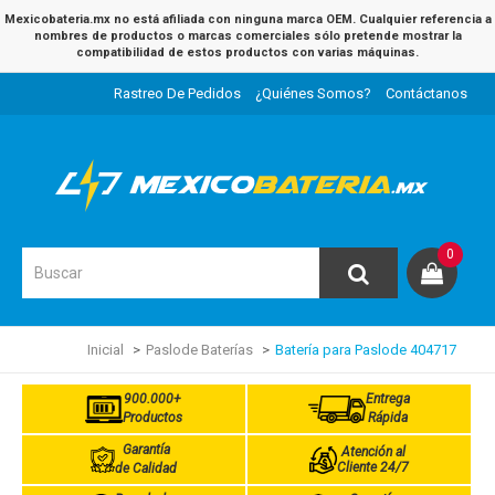
Mexicobateria.mx no está afiliada con ninguna marca OEM. Cualquier referencia a
nombres de productos o marcas comerciales sólo pretende mostrar la
compatibilidad de estos productos con varias máquinas.
Rastreo De Pedidos
¿Quiénes Somos?
Contáctanos
0
Inicial
Paslode Baterías
Batería para Paslode 404717
900.000+
Entrega
Productos
Rápida
Garantía
Atención al
Cliente 24/7
de Calidad