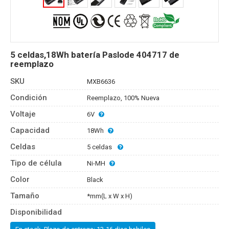
5 celdas,18Wh batería Paslode 404717 de
reemplazo
SKU
MXB6636
Condición
Reemplazo, 100% Nueva
Voltaje
6V
Capacidad
18Wh
Celdas
5 celdas
Tipo de célula
Ni-MH
Color
Black
Tamaño
*mm(L x W x H)
Disponibilidad