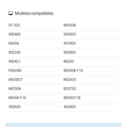
Modelos compatibles
CF-325
IM350A
900400
900420
IM65A
901000
902200
902000
900421
IM250
PS604N
IM250A F16
IM350CT
IM250 II
IM250A
B20720
IM65A F16
IM200 F18
900600
404400