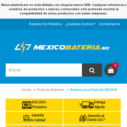
Mexicobateria.mx no está afiliada con ninguna marca OEM. Cualquier referencia a
nombres de productos o marcas comerciales sólo pretende mostrar la
compatibilidad de estos productos con varias máquinas.
Rastreo De Pedidos
¿Quiénes Somos?
Contáctanos
0
Inicial
Paslode Baterías
Batería para Paslode IM250A
900.000+
Entrega
Productos
Rápida
Garantía
Atención al
Cliente 24/7
de Calidad