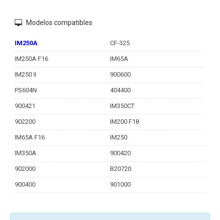
Modelos compatibles
IM250A
CF-325
IM250A F16
IM65A
IM250 II
900600
PS604N
404400
900421
IM350CT
902200
IM200 F18
IM65A F16
IM250
IM350A
900420
902000
B20720
900400
901000