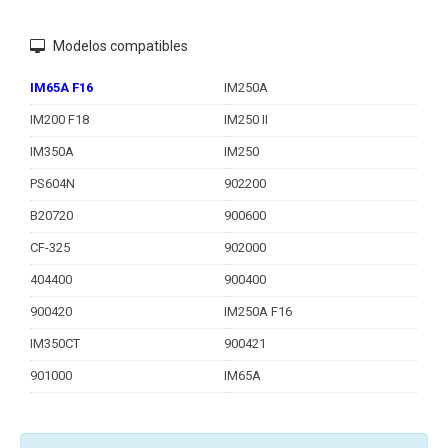
Modelos compatibles
IM65A F16
IM250A
IM200 F18
IM250 II
IM350A
IM250
PS604N
902200
B20720
900600
CF-325
902000
404400
900400
900420
IM250A F16
IM350CT
900421
901000
IM65A