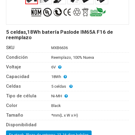
5 celdas,18Wh batería Paslode IM65A F16 de
reemplazo
SKU
MXB6636
Condición
Reemplazo, 100% Nueva
Voltaje
6V
Capacidad
18Wh
Celdas
5 celdas
Tipo de célula
Ni-MH
Color
Black
Tamaño
*mm(L x W x H)
Disponibilidad
En stock, Plazo de entrega: 13-16 dias habiles