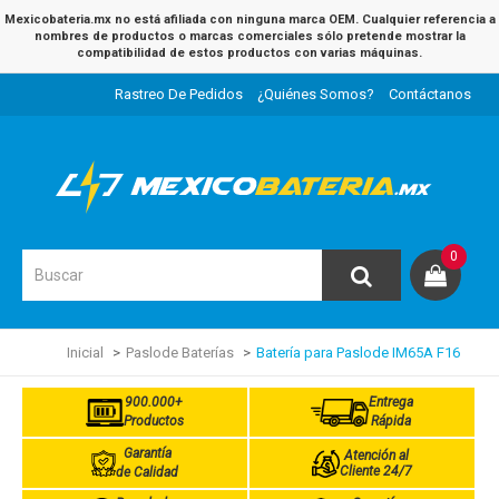
Mexicobateria.mx no está afiliada con ninguna marca OEM. Cualquier referencia a
nombres de productos o marcas comerciales sólo pretende mostrar la
compatibilidad de estos productos con varias máquinas.
Rastreo De Pedidos
¿Quiénes Somos?
Contáctanos
0
Inicial
Paslode Baterías
Batería para Paslode IM65A F16
900.000+
Entrega
Productos
Rápida
Garantía
Atención al
Cliente 24/7
de Calidad