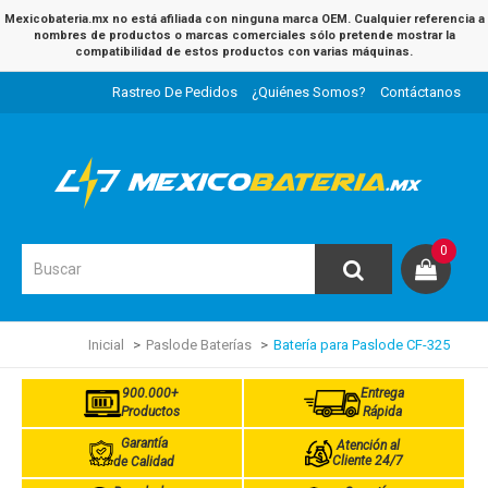
Mexicobateria.mx no está afiliada con ninguna marca OEM. Cualquier referencia a
nombres de productos o marcas comerciales sólo pretende mostrar la
compatibilidad de estos productos con varias máquinas.
Rastreo De Pedidos
¿Quiénes Somos?
Contáctanos
0
Inicial
Paslode Baterías
Batería para Paslode CF-325
900.000+
Entrega
Productos
Rápida
Garantía
Atención al
Cliente 24/7
de Calidad