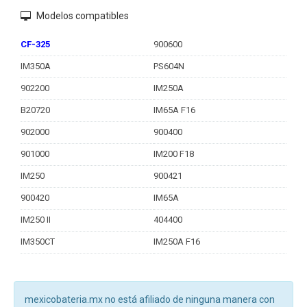
Modelos compatibles
CF-325
900600
IM350A
PS604N
902200
IM250A
B20720
IM65A F16
902000
900400
901000
IM200 F18
IM250
900421
900420
IM65A
IM250 II
404400
IM350CT
IM250A F16
mexicobateria.mx no está afiliado de ninguna manera con