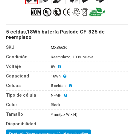
5 celdas,18Wh batería Paslode CF-325 de
reemplazo
SKU
MXB6636
Condición
Reemplazo, 100% Nueva
Voltaje
6V
Capacidad
18Wh
Celdas
5 celdas
Tipo de célula
Ni-MH
Color
Black
Tamaño
*mm(L x W x H)
Disponibilidad
En stock, Plazo de entrega: 13-16 dias habiles