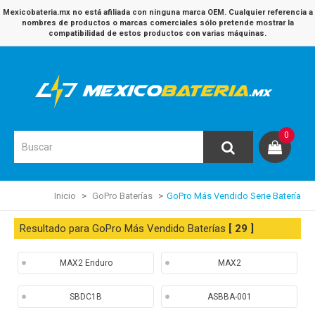
Mexicobateria.mx no está afiliada con ninguna marca OEM. Cualquier referencia a
nombres de productos o marcas comerciales sólo pretende mostrar la
compatibilidad de estos productos con varias máquinas.
0
Inicio
GoPro Baterías
GoPro Más Vendido Serie Batería
Resultado para GoPro Más Vendido Baterías
[ 29 ]
MAX2 Enduro
MAX2
SBDC1B
ASBBA-001