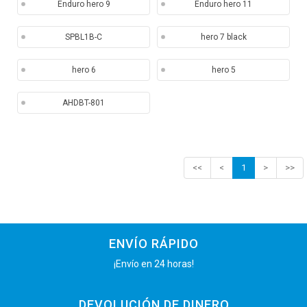
Enduro hero 9
Enduro hero 11
SPBL1B-C
hero 7 black
hero 6
hero 5
AHDBT-801
<<
<
1
>
>>
ENVÍO RÁPIDO
¡Envío en 24 horas!
DEVOLUCIÓN DE DINERO