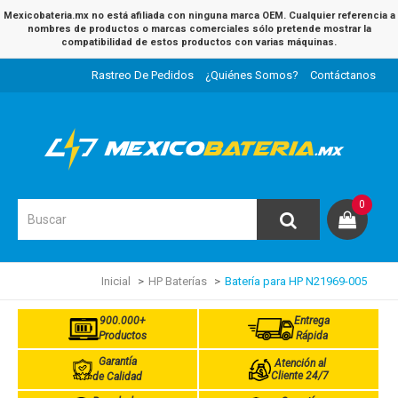
Mexicobateria.mx no está afiliada con ninguna marca OEM. Cualquier referencia a
nombres de productos o marcas comerciales sólo pretende mostrar la
compatibilidad de estos productos con varias máquinas.
Rastreo De Pedidos
¿Quiénes Somos?
Contáctanos
0
Inicial
HP Baterías
Batería para HP N21969-005
900.000+
Entrega
Productos
Rápida
Garantía
Atención al
Cliente 24/7
de Calidad