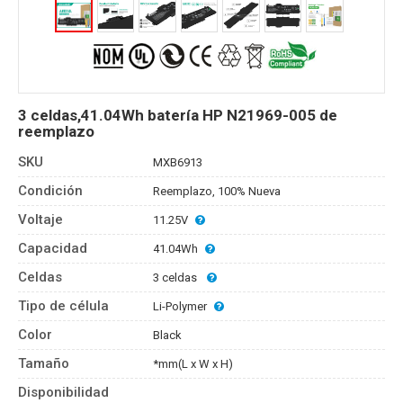
3 celdas,41.04Wh batería HP N21969-005 de
reemplazo
SKU
MXB6913
Condición
Reemplazo, 100% Nueva
Voltaje
11.25V
Capacidad
41.04Wh
Celdas
3 celdas
Tipo de célula
Li-Polymer
Color
Black
Tamaño
*mm(L x W x H)
Disponibilidad