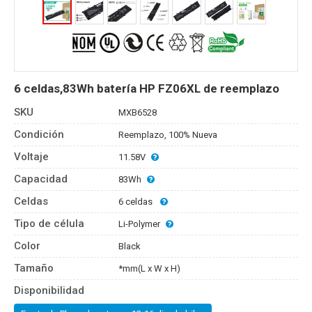
6 celdas,83Wh batería HP FZ06XL de reemplazo
SKU
MXB6528
Condición
Reemplazo, 100% Nueva
Voltaje
11.58V
Capacidad
83Wh
Celdas
6 celdas
Tipo de célula
Li-Polymer
Color
Black
Tamaño
*mm(L x W x H)
Disponibilidad