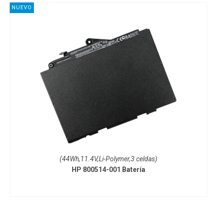
NUEVO
(44Wh,11.4V,Li-Polymer,3 celdas)
HP 800514-001 Batería