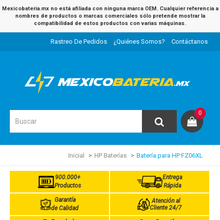
Mexicobateria.mx no está afiliada con ninguna marca OEM. Cualquier referencia a
nombres de productos o marcas comerciales sólo pretende mostrar la
compatibilidad de estos productos con varias máquinas.
Rastreo De Pedidos
¿Quiénes Somos?
Contáctanos
0
Inicial
HP Baterías
Batería para HP FZ06XL
900.000+
Entrega
Productos
Rápida
Garantía
Atención al
Cliente 24/7
de Calidad