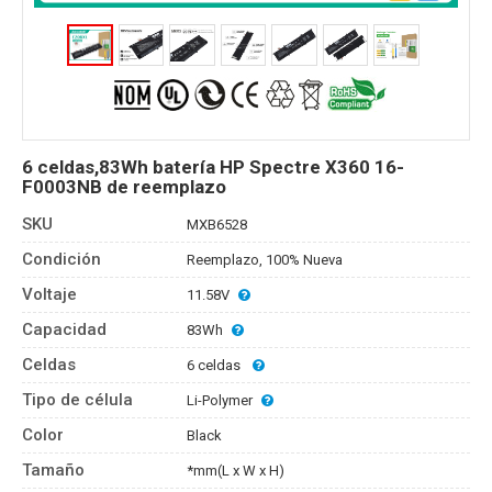
6 celdas,83Wh batería HP Spectre X360 16-
F0003NB de reemplazo
SKU
MXB6528
Condición
Reemplazo, 100% Nueva
Voltaje
11.58V
Capacidad
83Wh
Celdas
6 celdas
Tipo de célula
Li-Polymer
Color
Black
Tamaño
*mm(L x W x H)