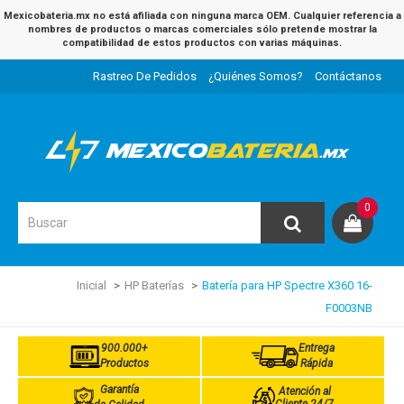
Mexicobateria.mx no está afiliada con ninguna marca OEM. Cualquier referencia a
nombres de productos o marcas comerciales sólo pretende mostrar la
compatibilidad de estos productos con varias máquinas.
Rastreo De Pedidos
¿Quiénes Somos?
Contáctanos
0
Inicial
HP Baterías
Batería para HP Spectre X360 16-
F0003NB
900.000+
Entrega
Productos
Rápida
Garantía
Atención al