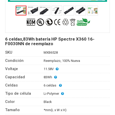
6 celdas,83Wh batería HP Spectre X360 16-
F0030NN de reemplazo
SKU
MXB6528
Condición
Reemplazo, 100% Nueva
Voltaje
11.58V
Capacidad
83Wh
Celdas
6 celdas
Tipo de célula
Li-Polymer
Color
Black
Tamaño
*mm(L x W x H)