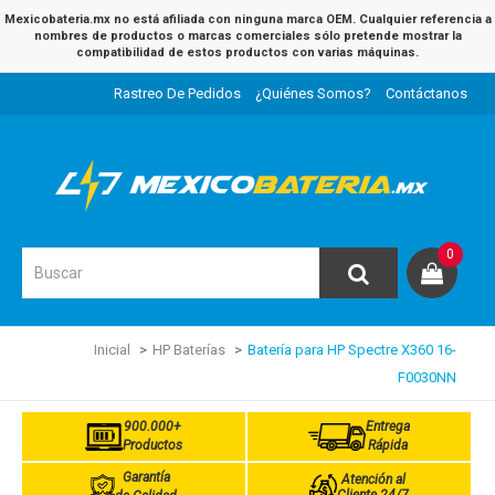
Mexicobateria.mx no está afiliada con ninguna marca OEM. Cualquier referencia a
nombres de productos o marcas comerciales sólo pretende mostrar la
compatibilidad de estos productos con varias máquinas.
Rastreo De Pedidos
¿Quiénes Somos?
Contáctanos
0
Inicial
HP Baterías
Batería para HP Spectre X360 16-
F0030NN
900.000+
Entrega
Productos
Rápida
Garantía
Atención al