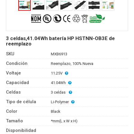
3 celdas,41.04Wh batería HP HSTNN-OB3E de
reemplazo
SKU
MXB6913
Condición
Reemplazo, 100% Nueva
Voltaje
11.25V
Capacidad
41.04Wh
Celdas
3 celdas
Tipo de célula
Li-Polymer
Color
Black
Tamaño
*mm(L x W x H)
Disponibilidad