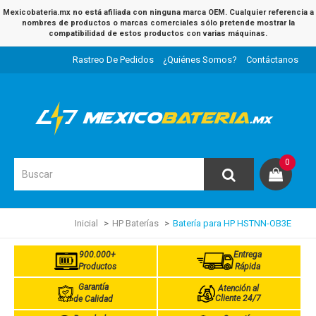
Mexicobateria.mx no está afiliada con ninguna marca OEM. Cualquier referencia a
nombres de productos o marcas comerciales sólo pretende mostrar la
compatibilidad de estos productos con varias máquinas.
Rastreo De Pedidos
¿Quiénes Somos?
Contáctanos
0
Inicial
HP Baterías
Batería para HP HSTNN-OB3E
900.000+
Entrega
Productos
Rápida
Garantía
Atención al
Cliente 24/7
de Calidad