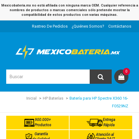
Mexicobateria.mx no está afiliada con ninguna marca OEM. Cualquier referencia a
nombres de productos o marcas comerciales sólo pretende mostrar la
compatibilidad de estos productos con varias máquinas.
Rastreo De Pedidos
¿Quiénes Somos?
Contáctanos
0
Inicial
HP Baterías
Batería para HP Spectre X360 16-
F0529NZ
900.000+
Entrega
Productos
Rápida
Garantía
Atención al