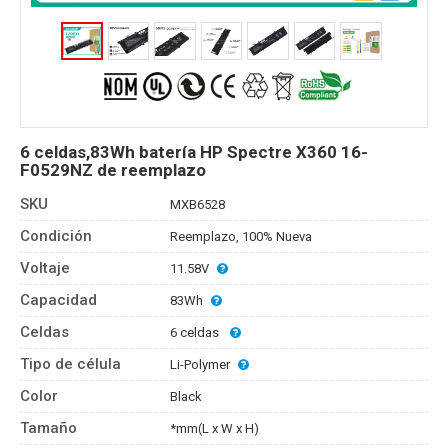
6 celdas,83Wh batería HP Spectre X360 16-
F0529NZ de reemplazo
SKU
MXB6528
Condición
Reemplazo, 100% Nueva
Voltaje
11.58V
Capacidad
83Wh
Celdas
6 celdas
Tipo de célula
Li-Polymer
Color
Black
Tamaño
*mm(L x W x H)