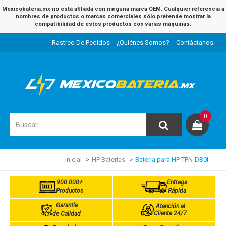
Mexicobateria.mx no está afiliada con ninguna marca OEM. Cualquier referencia a
nombres de productos o marcas comerciales sólo pretende mostrar la
compatibilidad de estos productos con varias máquinas.
Rastreo De Pedidos
¿Quiénes Somos?
Contáctanos
0
Inicial
HP Baterías
Batería para HP TPN-DB0I
900.000+
Entrega
Productos
Rápida
Garantía
Atención al
Cliente 24/7
de Calidad