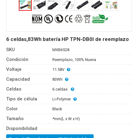
6 celdas,83Wh batería HP TPN-DB0I de reemplazo
SKU
MXB6528
Condición
Reemplazo, 100% Nueva
Voltaje
11.58V
Capacidad
83Wh
Celdas
6 celdas
Tipo de célula
Li-Polymer
Color
Black
Tamaño
*mm(L x W x H)
Disponibilidad