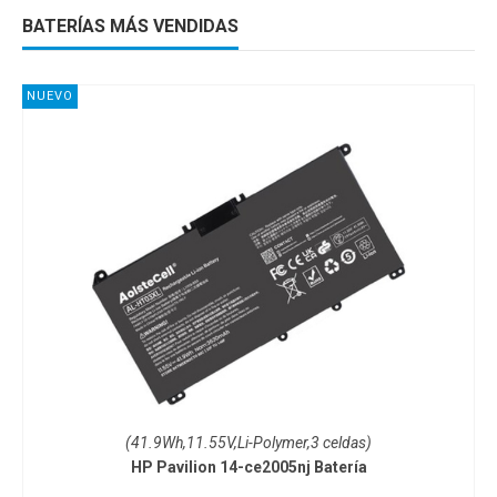
BATERÍAS MÁS VENDIDAS
NUEVO
NUEVO
(41.9Wh,11.55V,Li-Polymer,3 celdas)
(2200mAh,14.6V,Li-ion,4 celdas)
HP Pavilion 14-ce2005nj Batería
HP Pavilion 14-ac163tu Batería