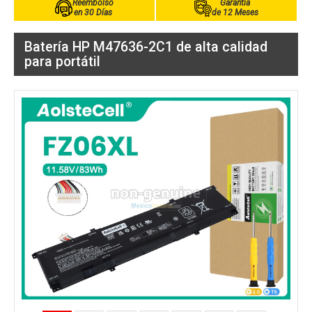
Reembolso
Garantía
en 30 Días
de 12 Meses
Batería HP M47636-2C1 de alta calidad
para portátil