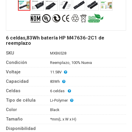
6 celdas,83Wh batería HP M47636-2C1 de
reemplazo
SKU
MXB6528
Condición
Reemplazo, 100% Nueva
Voltaje
11.58V
Capacidad
83Wh
Celdas
6 celdas
Tipo de célula
Li-Polymer
Color
Black
Tamaño
*mm(L x W x H)
Disponibilidad