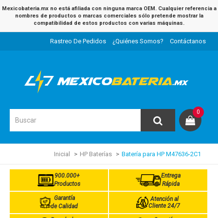
Mexicobateria.mx no está afiliada con ninguna marca OEM. Cualquier referencia a
nombres de productos o marcas comerciales sólo pretende mostrar la
compatibilidad de estos productos con varias máquinas.
Rastreo De Pedidos
¿Quiénes Somos?
Contáctanos
0
Inicial
HP Baterías
Batería para HP M47636-2C1
900.000+
Entrega
Productos
Rápida
Garantía
Atención al
Cliente 24/7
de Calidad