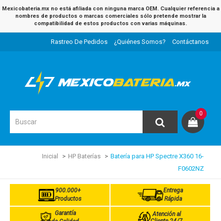
Mexicobateria.mx no está afiliada con ninguna marca OEM. Cualquier referencia a
nombres de productos o marcas comerciales sólo pretende mostrar la
compatibilidad de estos productos con varias máquinas.
Rastreo De Pedidos
¿Quiénes Somos?
Contáctanos
0
Inicial
HP Baterías
Batería para HP Spectre X360 16-
F0602NZ
900.000+
Entrega
Productos
Rápida
Garantía
Atención al