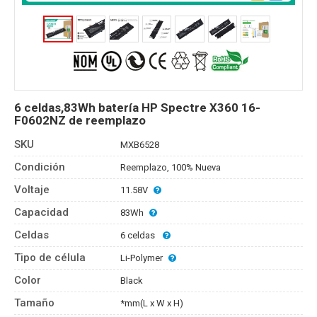
6 celdas,83Wh batería HP Spectre X360 16-
F0602NZ de reemplazo
SKU
MXB6528
Condición
Reemplazo, 100% Nueva
Voltaje
11.58V
Capacidad
83Wh
Celdas
6 celdas
Tipo de célula
Li-Polymer
Color
Black
Tamaño
*mm(L x W x H)