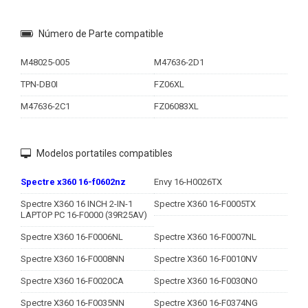
Número de Parte compatible
M48025-005
M47636-2D1
TPN-DB0I
FZ06XL
M47636-2C1
FZ06083XL
Modelos portatiles compatibles
Spectre x360 16-f0602nz
Envy 16-H0026TX
Spectre X360 16 INCH 2-IN-1
Spectre X360 16-F0005TX
LAPTOP PC 16-F0000 (39R25AV)
Spectre X360 16-F0006NL
Spectre X360 16-F0007NL
Spectre X360 16-F0008NN
Spectre X360 16-F0010NV
Spectre X360 16-F0020CA
Spectre X360 16-F0030NO
Spectre X360 16-F0035NN
Spectre X360 16-F0374NG