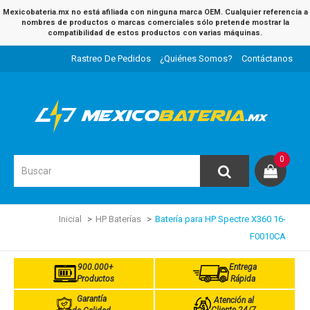
Mexicobateria.mx no está afiliada con ninguna marca OEM. Cualquier referencia a
nombres de productos o marcas comerciales sólo pretende mostrar la
compatibilidad de estos productos con varias máquinas.
Rastreo De Pedidos
¿Quiénes Somos?
Contáctanos
0
Inicial
HP Baterías
Batería para HP Spectre X360 16-
F0010CA
900.000+
Entrega
Productos
Rápida
Garantía
Atención al