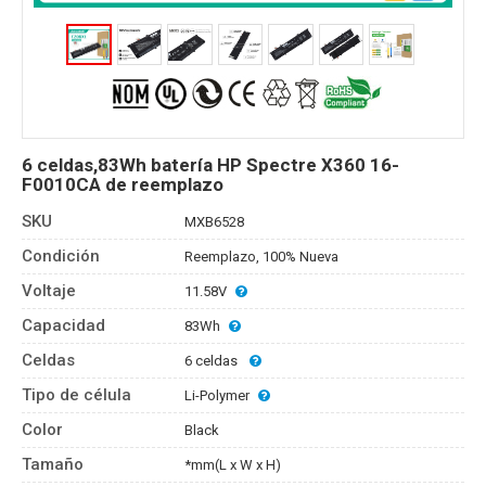
6 celdas,83Wh batería HP Spectre X360 16-
F0010CA de reemplazo
SKU
MXB6528
Condición
Reemplazo, 100% Nueva
Voltaje
11.58V
Capacidad
83Wh
Celdas
6 celdas
Tipo de célula
Li-Polymer
Color
Black
Tamaño
*mm(L x W x H)