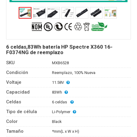
6 celdas,83Wh batería HP Spectre X360 16-
F0374NG de reemplazo
SKU
MXB6528
Condición
Reemplazo, 100% Nueva
Voltaje
11.58V
Capacidad
83Wh
Celdas
6 celdas
Tipo de célula
Li-Polymer
Color
Black
Tamaño
*mm(L x W x H)