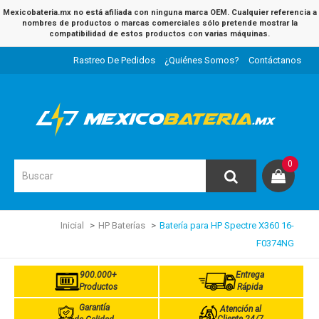
Mexicobateria.mx no está afiliada con ninguna marca OEM. Cualquier referencia a
nombres de productos o marcas comerciales sólo pretende mostrar la
compatibilidad de estos productos con varias máquinas.
Rastreo De Pedidos
¿Quiénes Somos?
Contáctanos
0
Inicial
HP Baterías
Batería para HP Spectre X360 16-
F0374NG
900.000+
Entrega
Productos
Rápida
Garantía
Atención al