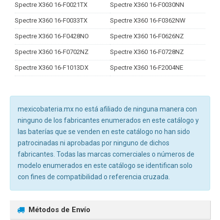
Spectre X360 16-F0021TX
Spectre X360 16-F0030NN
Spectre X360 16-F0033TX
Spectre X360 16-F0362NW
Spectre X360 16-F0428NO
Spectre X360 16-F0626NZ
Spectre X360 16-F0702NZ
Spectre X360 16-F0728NZ
Spectre X360 16-F1013DX
Spectre X360 16-F2004NE
mexicobateria.mx no está afiliado de ninguna manera con
ninguno de los fabricantes enumerados en este catálogo y
las baterías que se venden en este catálogo no han sido
patrocinadas ni aprobadas por ninguno de dichos
fabricantes. Todas las marcas comerciales o números de
modelo enumerados en este catálogo se identifican solo
con fines de compatibilidad o referencia cruzada.
Métodos de Envío