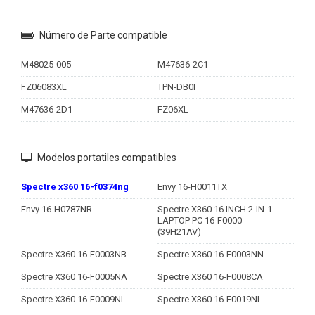
Número de Parte compatible
M48025-005
M47636-2C1
FZ06083XL
TPN-DB0I
M47636-2D1
FZ06XL
Modelos portatiles compatibles
Spectre x360 16-f0374ng
Envy 16-H0011TX
Envy 16-H0787NR
Spectre X360 16 INCH 2-IN-1
LAPTOP PC 16-F0000
(39H21AV)
Spectre X360 16-F0003NB
Spectre X360 16-F0003NN
Spectre X360 16-F0005NA
Spectre X360 16-F0008CA
Spectre X360 16-F0009NL
Spectre X360 16-F0019NL