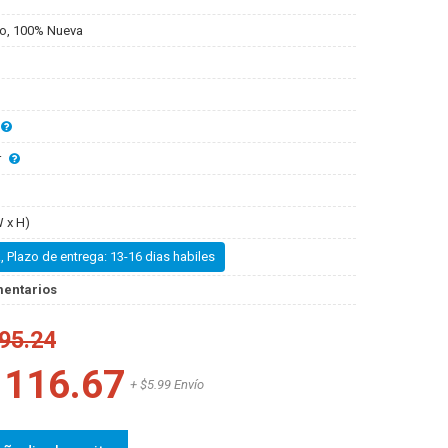
o, 100% Nueva
r
 x H)
, Plazo de entrega: 13-16 dias habiles
mentarios
95.24
1116.67
+ $5.99 Envío