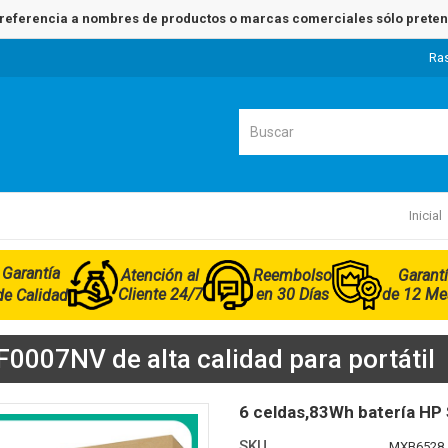
referencia a nombres de productos o marcas comerciales sólo pretend
Ra
Inicial
Garantía
Atención al
Reembolso
Garant
Cliente 24/7
en 30 Días
de 12 Me
de Calidad
0007NV de alta calidad para portátil
6 celdas,83Wh batería H
SKU
MXB6528