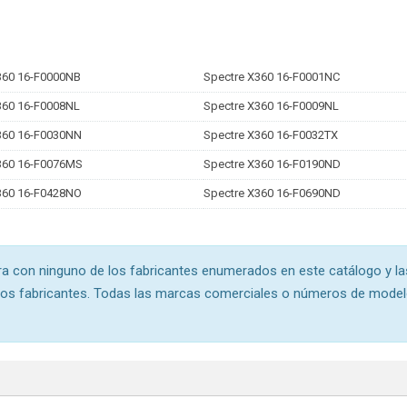
360 16-F0000NB
Spectre X360 16-F0001NC
360 16-F0008NL
Spectre X360 16-F0009NL
360 16-F0030NN
Spectre X360 16-F0032TX
360 16-F0076MS
Spectre X360 16-F0190ND
360 16-F0428NO
Spectre X360 16-F0690ND
ra con ninguno de los fabricantes enumerados en este catálogo y la
hos fabricantes. Todas las marcas comerciales o números de model