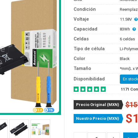
Condición
Reemplaz
Voltaje
11.58V
Capacidad
83Wh
Celdas
6 celdas
Tipo de célula
Li-Polyme
Color
Black
Tamaño
*mm(L x W
Disponibilidad
En stock
1171 Co
$15
Precio Original (MXN)
$
Nuestro Precio (MXN)