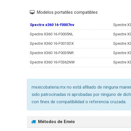
Modelos portatiles compatibles
Spectre x360 16-f0007nv
Spectre X
Spectre X360 16-F0005NL
Spectre X
Spectre X360 16-F0013DX
Spectre X
Spectre X360 16-F0035NR
Spectre X
Spectre X360 16-F0362NW
Spectre X
mexicobateria.mx no está afiliado de ninguna mane
sido patrocinadas ni aprobadas por ninguno de dic
con fines de compatibilidad o referencia cruzada.
Métodos de Envío