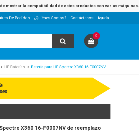
e mostrar la compatibilidad de estos productos con varias máquinas.
streo De Pedidos
¿Quiénes Somos?
Contáctanos
Ayuda
0
HP Baterías
Batería para HP Spectre X360 16-F0007NV
ía
ses
P Spectre X360 16-F0007NV de reemplazo