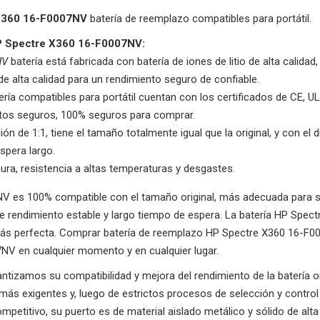
X360 16-F0007NV
batería de reemplazo compatibles para portátil.
HP Spectre X360 16-F0007NV:
NV
batería está fabricada con batería de iones de litio de alta calida
de alta calidad para un rendimiento seguro de confiable.
ería compatibles para portátil cuentan con los certificados de CE, 
ctos seguros, 100% seguros para comprar.
ón de 1:1, tiene el tamaño totalmente igual que la original, y con el d
spera largo.
hura, resistencia a altas temperaturas y desgastes.
 es 100% compatible con el tamaño original, más adecuada para su o
iene rendimiento estable y largo tiempo de espera. La batería HP Sp
 más perfecta. Comprar batería de reemplazo HP Spectre X360 16-F00
7NV en cualquier momento y en cualquier lugar.
rantizamos su compatibilidad y mejora del rendimiento de la batería
más exigentes y, luego de estrictos procesos de selección y contro
etitivo, su puerto es de material aislado metálico y sólido de alta 